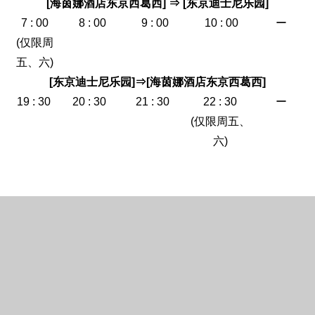
[海茵娜酒店东京西葛西] ⇒ [东京迪士尼乐园]
7 : 00
8 : 00
9 : 00
10 : 00
ー
(仅限周
五、六)
English
한국어
简体中文
[东京迪士尼乐园]⇒[海茵娜酒店东京西葛西]
繁體中文
日本語
19 : 30
20 : 30
21 : 30
22 : 30
ー
(仅限周五、
六)