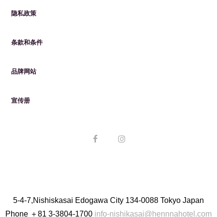
隐私政策
条款和条件
品牌网站
宣传册
5-4-7,Nishiskasai Edogawa City 134-0088 Tokyo Japan
Phone
＋81 3-3804-1700
info-nishikasai@hennnahotel.com